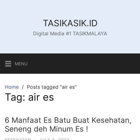
Skip
to
content
TASIKASIK.ID
Digital Media #1 TASIKMALAYA
MENU
Home
Posts tagged “air es”
Tag:
air es
6 Manfaat Es Batu Buat Kesehatan,
Seneng deh Minum Es !
KESEHATAN
·
JULY 5, 2023