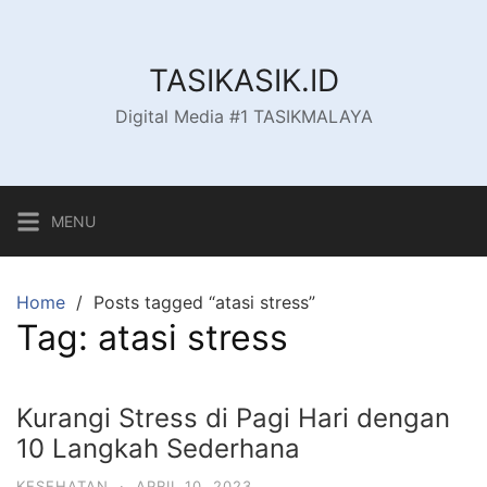
Skip
to
content
TASIKASIK.ID
Digital Media #1 TASIKMALAYA
MENU
Home
Posts tagged “atasi stress”
Tag:
atasi stress
Kurangi Stress di Pagi Hari dengan
10 Langkah Sederhana
KESEHATAN
·
APRIL 10, 2023