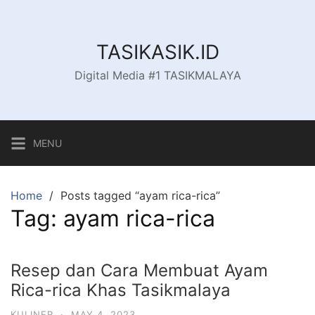
Skip
to
content
TASIKASIK.ID
Digital Media #1 TASIKMALAYA
MENU
Home
Posts tagged “ayam rica-rica”
Tag:
ayam rica-rica
Resep dan Cara Membuat Ayam
Rica-rica Khas Tasikmalaya
KULINER
·
MAY 4, 2023