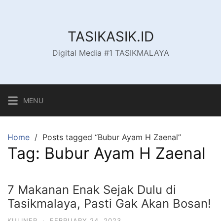
Skip
to
content
TASIKASIK.ID
Digital Media #1 TASIKMALAYA
MENU
Home
Posts tagged “Bubur Ayam H Zaenal”
Tag:
Bubur Ayam H Zaenal
7 Makanan Enak Sejak Dulu di
Tasikmalaya, Pasti Gak Akan Bosan!
KULINER
·
FEBRUARY 24, 2023