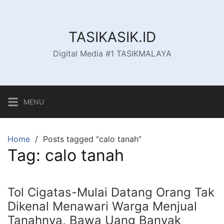
Skip
to
content
TASIKASIK.ID
Digital Media #1 TASIKMALAYA
MENU
Home
Posts tagged “calo tanah”
Tag:
calo tanah
Tol Cigatas-Mulai Datang Orang Tak
Dikenal Menawari Warga Menjual
Tanahnya, Bawa Uang Banyak