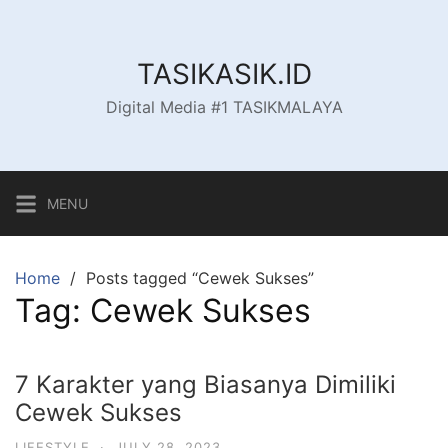
Skip
to
content
TASIKASIK.ID
Digital Media #1 TASIKMALAYA
MENU
Home
Posts tagged “Cewek Sukses”
Tag:
Cewek Sukses
7 Karakter yang Biasanya Dimiliki
Cewek Sukses
LIFESTYLE
·
JULY 28, 2023