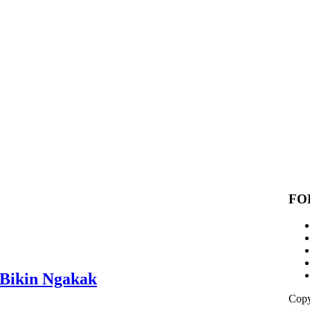
FO
 Bikin Ngakak
Copy