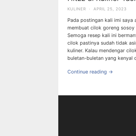
KULINER
·
APRIL 25, 2023
Pada postingan kali imi saya
membuat cilok goreng sosoy y
Semoga resep kali ini berman
cilok pastinya sudah tidak as
kuliner. Kalau mendengar cilo
buletan-buletan yang kenyal
Continue reading →