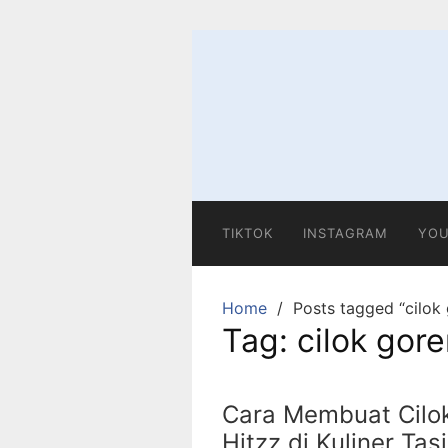
Skip
to
content
TIKTOK
INSTAGRAM
YOU
Home
Posts tagged “cilok
Tag:
cilok gor
Cara Membuat Cilo
Hitzz di Kuliner Ta