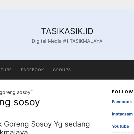
TASIKASIK.ID
Digital Media #1 TASIKMALAYA
TUBE
FACEBOOK
GROUPS
 goreng sosoy”
FOLLOW 
eng sosoy
Facebook
Instagram
k Goreng Sosoy Yg sedang
Youtube
sikmalaya