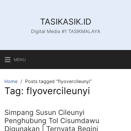
Skip
to
content
TASIKASIK.ID
Digital Media #1 TASIKMALAYA
MENU
Home
Posts tagged “flyovercileunyi”
Tag:
flyovercileunyi
Simpang Susun Cileunyi
Penghubung Tol Cisumdawu
Digunakan | Ternyata Begini