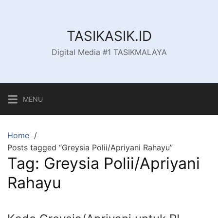
Skip
to
content
TASIKASIK.ID
Digital Media #1 TASIKMALAYA
MENU
Home
Posts tagged “Greysia Polii/Apriyani Rahayu”
Tag:
Greysia Polii/Apriyani
Rahayu