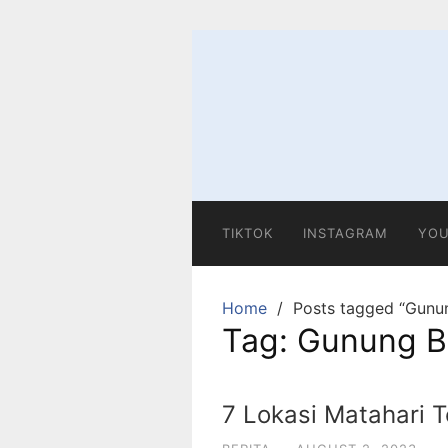
Skip
to
content
TIKTOK
INSTAGRAM
YOU
Home
Posts tagged “Gunu
Tag:
Gunung 
7 Lokasi Matahari T