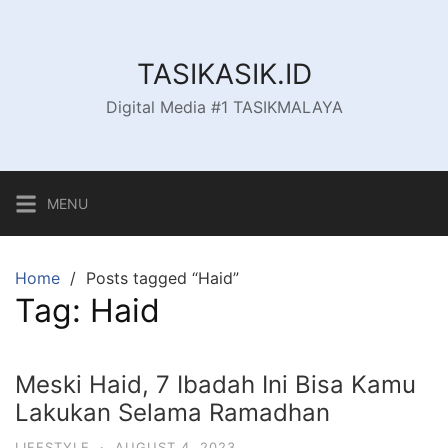
Skip
to
content
TASIKASIK.ID
Digital Media #1 TASIKMALAYA
MENU
Home
Posts tagged “Haid”
Tag:
Haid
Meski Haid, 7 Ibadah Ini Bisa Kamu
Lakukan Selama Ramadhan
LIFESTYLE
·
AUGUST 4, 2023