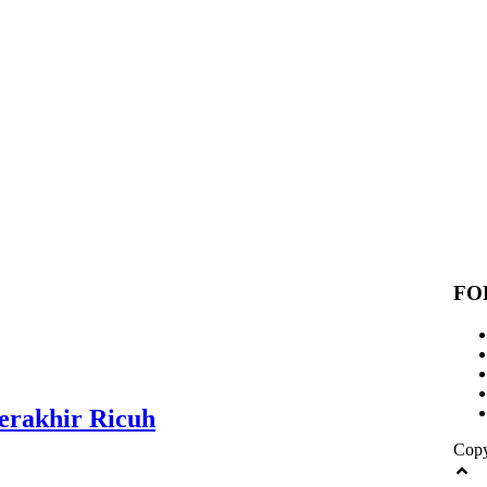
FO
erakhir Ricuh
Copy