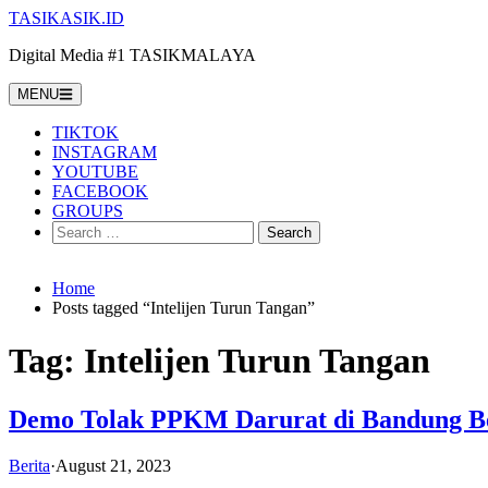
Skip
TASIKASIK.ID
to
Digital Media #1 TASIKMALAYA
content
MENU
TIKTOK
INSTAGRAM
YOUTUBE
FACEBOOK
GROUPS
Search
for:
Home
Posts tagged “Intelijen Turun Tangan”
Tag:
Intelijen Turun Tangan
Demo Tolak PPKM Darurat di Bandung B
Berita
·
August 21, 2023