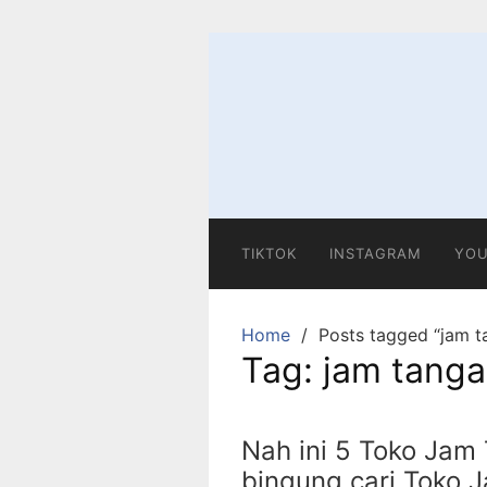
Skip
to
content
TIKTOK
INSTAGRAM
YOU
Home
Posts tagged “jam t
Tag:
jam tang
Nah ini 5 Toko Jam
bingung cari Toko J