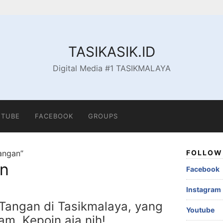
TASIKASIK.ID
Digital Media #1 TASIKMALAYA
TUBE
FACEBOOK
GROUPS
angan”
FOLLOW 
an
Facebook
Instagram
 Tangan di Tasikmalaya, yang
Youtube
am, Kepoin aja nih!