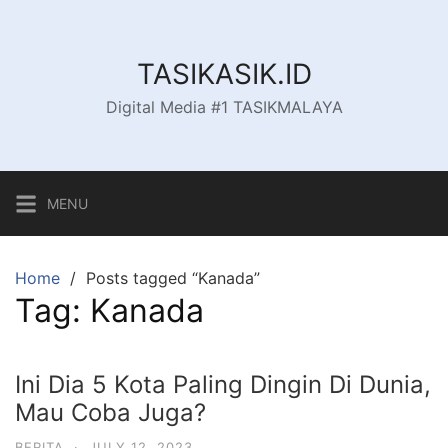
Skip
to
content
TASIKASIK.ID
Digital Media #1 TASIKMALAYA
MENU
Home
Posts tagged “Kanada”
Tag:
Kanada
Ini Dia 5 Kota Paling Dingin Di Dunia,
Mau Coba Juga?
BERITA
·
JULY 12, 2023