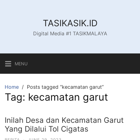
Skip
to
content
TASIKASIK.ID
Digital Media #1 TASIKMALAYA
MENU
Home
Posts tagged “kecamatan garut”
Tag:
kecamatan garut
Inilah Desa dan Kecamatan Garut
Yang Dilalui Tol Cigatas
BERITA
·
JUNE 29, 2023