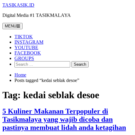
Skip
TASIKASIK.ID
to
Digital Media #1 TASIKMALAYA
content
MENU
TIKTOK
INSTAGRAM
YOUTUBE
FACEBOOK
GROUPS
Search
for:
Home
Posts tagged “kedai seblak desoe”
Tag:
kedai seblak desoe
5 Kuliner Makanan Terpopuler di
Tasikmalaya yang wajib dicoba dan
pastinya membuat lidah anda ketagihan