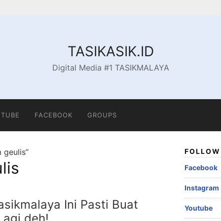
TASIKASIK.ID
Digital Media #1 TASIKMALAYA
TUBE
FACEBOOK
GROUPS
 geulis”
FOLLOW 
lis
Facebook
Instagram
sikmalaya Ini Pasti Buat
Youtube
Lagi deh!