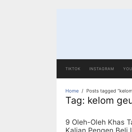
Skip
to
content
TIKTOK
INSTAGRAM
YOU
Home
Posts tagged “kelom
Tag:
kelom geu
9 Oleh-Oleh Khas Ta
Kalian Pengen Beli 