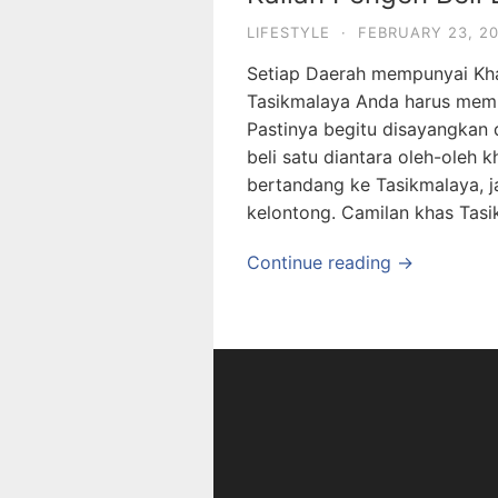
LIFESTYLE
·
FEBRUARY 23, 2
Setiap Daerah mempunyai Kha
Tasikmalaya Anda harus memb
Pastinya begitu disayangkan d
beli satu diantara oleh-oleh
bertandang ke Tasikmalaya, ja
kelontong. Camilan khas Tasi
Continue reading →