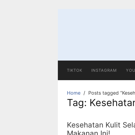
Skip
to
content
TIKTOK
INSTAGRAM
YOU
Home
Posts tagged “Keseha
Tag:
Kesehatan
Kesehatan Kulit Sel
Makanan Ini!