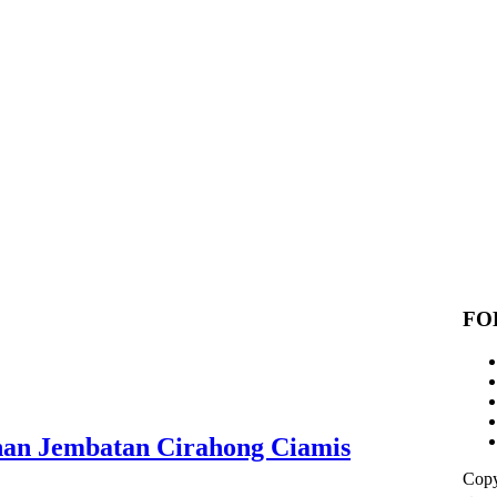
FO
nan Jembatan Cirahong Ciamis
Copy