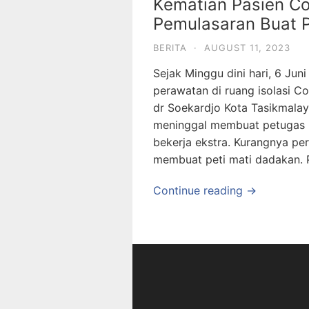
Kematian Pasien Co
Pemulasaran Buat P
BERITA
·
AUGUST 11, 2023
Sejak Minggu dini hari, 6 Jun
perawatan di ruang isolasi 
dr Soekardjo Kota Tasikmala
meninggal membuat petugas p
bekerja ekstra. Kurangnya pe
membuat peti mati dadakan. 
Continue reading →