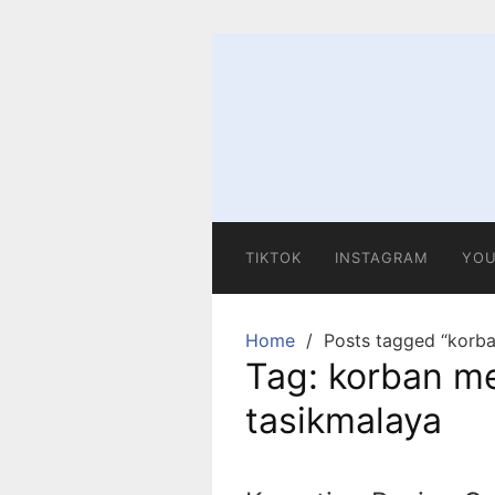
Skip
to
content
TIKTOK
INSTAGRAM
YOU
Home
Posts tagged “korba
Tag:
korban me
tasikmalaya