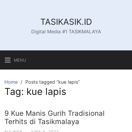
Skip
to
content
TASIKASIK.ID
Digital Media #1 TASIKMALAYA
MENU
Home
Posts tagged “kue lapis”
Tag:
kue lapis
9 Kue Manis Gurih Tradisional
Terhits di Tasikmalaya
KULINER
·
JUNE 6, 2023