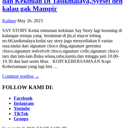
dan Kekinian Di Tasikmalaya,Nyesel deh
kalau gak Mampir
Kuliner
·
May 26, 2023
SAY STORY Kedai minuman kekinian Say Story lagi booming di
kalangan remaja yang beralamat di jln,sl mayor tobing
no.66,tasikmalaya.kedai say story juga menyediakan 6 varian
rasa.mulai dari signature choco ding,signature greentea
choco,signature redvelvelt choco,signature coffe,signature choco
taro dan lain-lain.Buka selasa,rabu,kamis,dan minggu jam 10.00-
19.30 dan hari senin libur. KOPI KEBERSAMAAN Kopi
Kebersamaan yang lagi hist …
Continue reading →
FOLLOW KAMI DI:
Facebook
Instagram
Youtube
TikTok
Groups