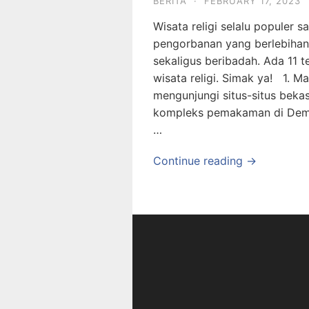
BERITA
·
FEBRUARY 17, 2023
Wisata religi selalu populer
pengorbanan yang berlebihan 
sekaligus beribadah. Ada 11 t
wisata religi. Simak ya! 1. 
mengunjungi situs-situs beka
kompleks pemakaman di Dema
…
Continue reading →