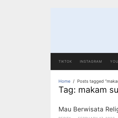
Skip
to
content
TIKTOK
INSTAGRAM
YOU
Home
Posts tagged “maka
Tag:
makam su
Mau Berwisata Relig