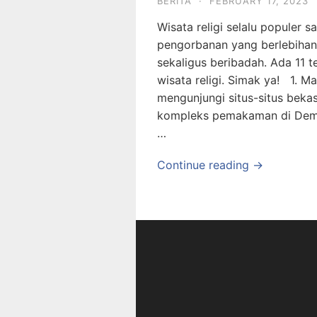
BERITA
·
FEBRUARY 17, 2023
Wisata religi selalu populer
pengorbanan yang berlebihan 
sekaligus beribadah. Ada 11 t
wisata religi. Simak ya! 1. 
mengunjungi situs-situs beka
kompleks pemakaman di Dema
…
Continue reading →