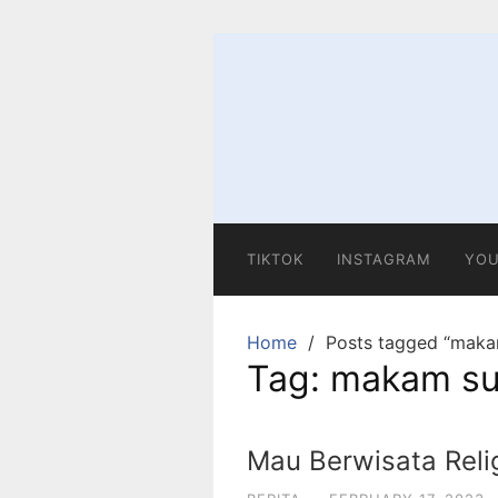
Skip
to
content
TIKTOK
INSTAGRAM
YOU
Home
Posts tagged “maka
Tag:
makam su
Mau Berwisata Relig