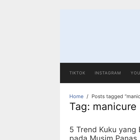
Skip
to
content
TIKTOK
INSTAGRAM
YOU
Home
Posts tagged “manic
Tag:
manicure 
5 Trend Kuku yang 
pada Musim Panas 