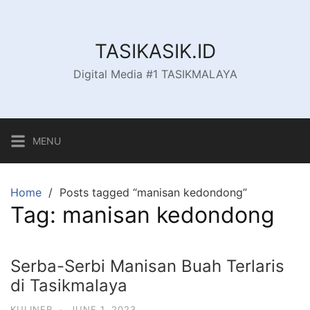
Skip
to
content
TASIKASIK.ID
Digital Media #1 TASIKMALAYA
MENU
Home
Posts tagged “manisan kedondong”
Tag:
manisan kedondong
Serba-Serbi Manisan Buah Terlaris
di Tasikmalaya
KULINER
·
JUNE 1, 2023