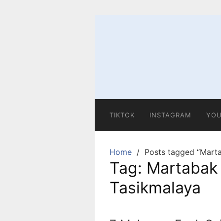
Skip
to
content
TIKTOK
INSTAGRAM
YOU
Home
Posts tagged “Mart
Tag:
Martabak
Tasikmalaya