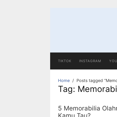
Skip
to
content
TIKTOK
INSTAGRAM
YOU
Home
Posts tagged “Memor
Tag:
Memorabil
5 Memorabilia Olah
Kamu Tau?