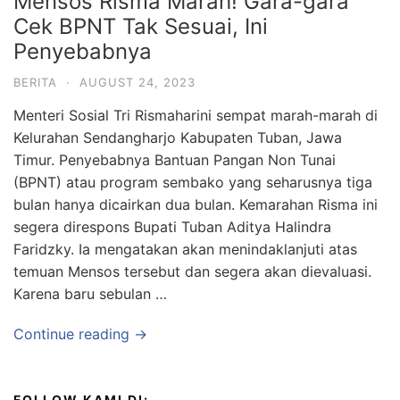
Mensos Risma Marah! Gara-gara
Cek BPNT Tak Sesuai, Ini
Penyebabnya
BERITA
·
AUGUST 24, 2023
Menteri Sosial Tri Rismaharini sempat marah-marah di
Kelurahan Sendangharjo Kabupaten Tuban, Jawa
Timur. Penyebabnya Bantuan Pangan Non Tunai
(BPNT) atau program sembako yang seharusnya tiga
bulan hanya dicairkan dua bulan. Kemarahan Risma ini
segera direspons Bupati Tuban Aditya Halindra
Faridzky. Ia mengatakan akan menindaklanjuti atas
temuan Mensos tersebut dan segera akan dievaluasi.
Karena baru sebulan …
Continue reading →
FOLLOW KAMI DI: