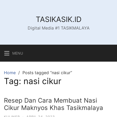
Skip
to
content
TASIKASIK.ID
Digital Media #1 TASIKMALAYA
MENU
Home
Posts tagged “nasi cikur”
Tag:
nasi cikur
Resep Dan Cara Membuat Nasi
Cikur Maknyos Khas Tasikmalaya
KULINER
·
APRIL 24, 2023