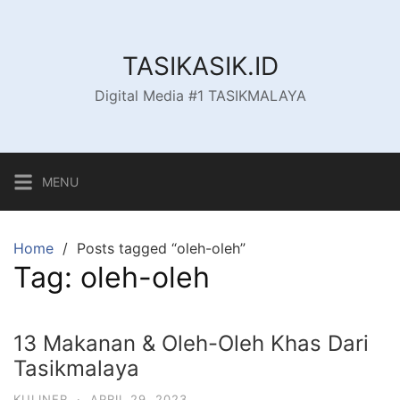
Skip
to
content
TASIKASIK.ID
Digital Media #1 TASIKMALAYA
MENU
Home
Posts tagged “oleh-oleh”
Tag:
oleh-oleh
13 Makanan & Oleh-Oleh Khas Dari
Tasikmalaya
KULINER
·
APRIL 29, 2023