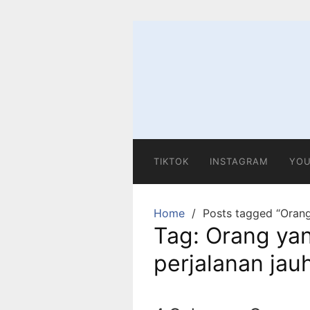
Skip
to
content
TIKTOK
INSTAGRAM
YOU
Home
Posts tagged “Orang
Tag:
Orang ya
perjalanan jau