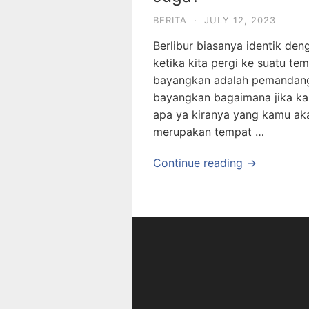
BERITA
·
JULY 12, 2023
Berlibur biasanya identik de
ketika kita pergi ke suatu t
bayangkan adalah pemandan
bayangkan bagaimana jika kam
apa ya kiranya yang kamu aka
merupakan tempat …
Continue reading →