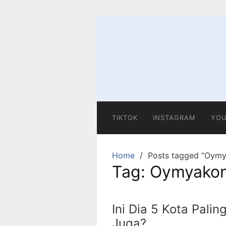
Skip
to
content
TIKTOK
INSTAGRAM
YOU
Home
Posts tagged “Oym
Tag:
Oymyako
Ini Dia 5 Kota Pali
Juga?