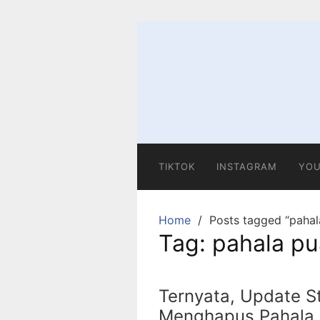
Skip
to
content
TIKTOK
INSTAGRAM
YOU
Home
Posts tagged “pahal
Tag:
pahala p
Ternyata, Update St
Menghapus Pahala 