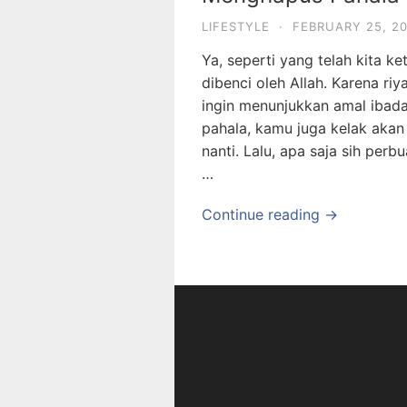
LIFESTYLE
·
FEBRUARY 25, 2
Ya, seperti yang telah kita k
dibenci oleh Allah. Karena r
ingin menunjukkan amal ibada
pahala, kamu juga kelak akan
nanti. Lalu, apa saja sih perb
…
Continue reading →