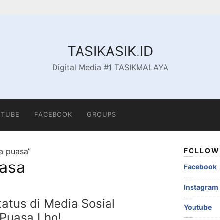
TASIKASIK.ID
Digital Media #1 TASIKMALAYA
TUBE
FACEBOOK
GROUPS
a puasa”
FOLLOW 
uasa
Facebook
Instagram
atus di Media Sosial
Youtube
Puasa Lho!