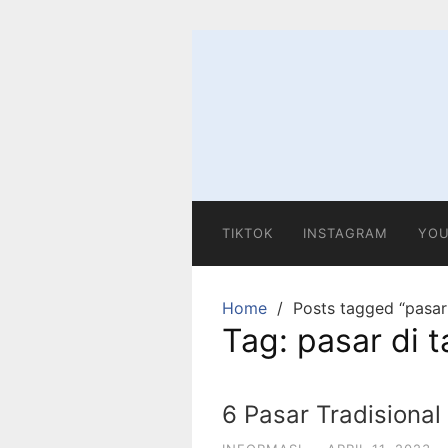
Skip
to
content
TIKTOK
INSTAGRAM
YOU
Home
Posts tagged “pasar
Tag:
pasar di 
6 Pasar Tradisional