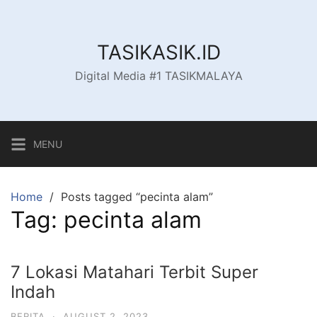
Skip
to
content
TASIKASIK.ID
Digital Media #1 TASIKMALAYA
MENU
Home
Posts tagged “pecinta alam”
Tag:
pecinta alam
7 Lokasi Matahari Terbit Super
Indah
BERITA
·
AUGUST 2, 2023