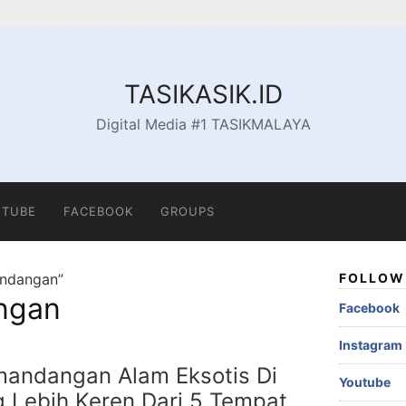
TASIKASIK.ID
Digital Media #1 TASIKMALAYA
TUBE
FACEBOOK
GROUPS
andangan”
FOLLOW 
ngan
Facebook
Instagram
mandangan Alam Eksotis Di
Youtube
g Lebih Keren Dari 5 Tempat