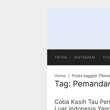
Skip
to
content
TIKTOK
INSTAGRAM
YOU
Home
Posts tagged “Pem
Tag:
Pemanda
Coba Kasih Tau Pe
Luar Indonesia Yan