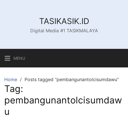
Skip
to
content
TASIKASIK.ID
Digital Media #1 TASIKMALAYA
MENU
Home
Posts tagged “pembangunantolcisumdawu”
Tag:
pembangunantolcisumdaw
u