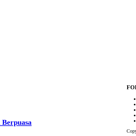
FO
n Berpuasa
Copy