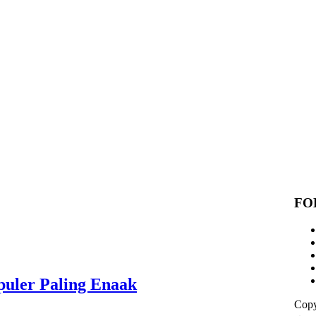
FO
puler Paling Enaak
Copy