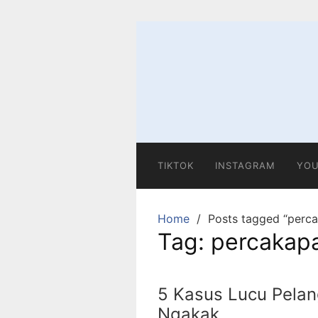
Skip
to
content
TIKTOK
INSTAGRAM
YOU
Home
Posts tagged “perca
Tag:
percakapa
5 Kasus Lucu Pelan
Ngakak