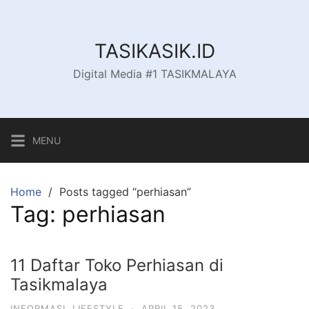
Skip
to
content
TASIKASIK.ID
Digital Media #1 TASIKMALAYA
MENU
Home
Posts tagged “perhiasan”
Tag:
perhiasan
11 Daftar Toko Perhiasan di
Tasikmalaya
INFORMASI
,
LIFESTYLE
·
APRIL 15, 2023