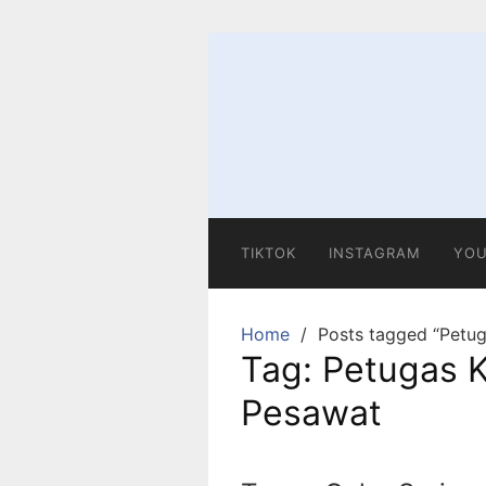
Skip
to
content
TIKTOK
INSTAGRAM
YOU
Home
Posts tagged “Petug
Tag:
Petugas K
Pesawat