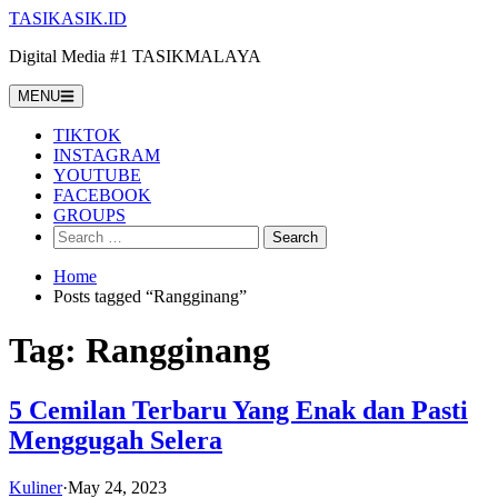
Skip
TASIKASIK.ID
to
Digital Media #1 TASIKMALAYA
content
MENU
TIKTOK
INSTAGRAM
YOUTUBE
FACEBOOK
GROUPS
Search
for:
Home
Posts tagged “Rangginang”
Tag:
Rangginang
5 Cemilan Terbaru Yang Enak dan Pasti
Menggugah Selera
Kuliner
·
May 24, 2023