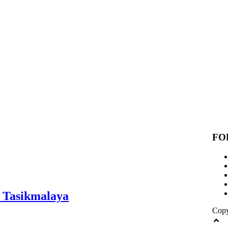
FO
 Tasikmalaya
Copy