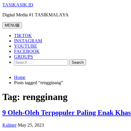
Skip
TASIKASIK.ID
to
Digital Media #1 TASIKMALAYA
content
MENU
TIKTOK
INSTAGRAM
YOUTUBE
FACEBOOK
GROUPS
Search
for:
Home
Posts tagged “rengginang”
Tag:
rengginang
9 Oleh-Oleh Terpopuler Paling Enak Khas
Kuliner
·
May 25, 2023