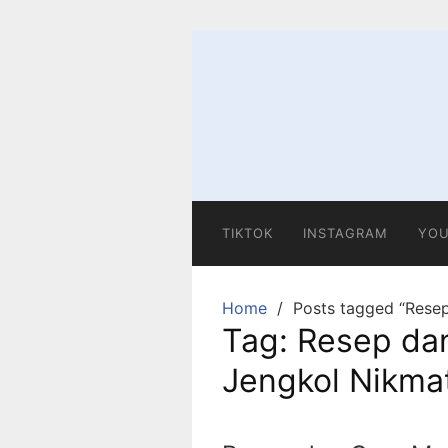
Skip
to
content
TIKTOK
INSTAGRAM
YOU
Home
Posts tagged “Rese
Tag:
Resep da
Jengkol Nikma