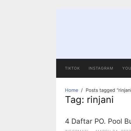
Skip
to
content
TIKTOK
INSTAGRAM
YOU
Home
Posts tagged “rinjan
Tag:
rinjani
4 Daftar PO. Pool 