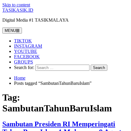
Skip to content
TASIKASIK.ID
Digital Media #1 TASIKMALAYA
MENU
TIKTOK
INSTAGRAM
YOUTUBE
FACEBOOK
GROUPS
Search for:
Home
Posts tagged “SambutanTahunBaruIslam”
Tag:
SambutanTahunBaruIslam
Sambutan Presiden RI Memperingati