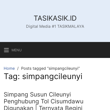
Skip
to
content
TASIKASIK.ID
Digital Media #1 TASIKMALAYA
MENU
Home
Posts tagged “simpangcileunyi”
Tag:
simpangcileunyi
Simpang Susun Cileunyi
Penghubung Tol Cisumdawu
Digunakan | Ternyata Begini